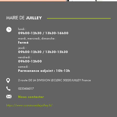
MAIRIE DE
JUILLEY
lundi :
09h00-12h30 / 13h30-16h00
mardi, mercredi, dimanche :
Fermé
jeudi :
09h00-12h30 / 13h30-15h30
vendredi :
09h00-12h00
samedi :
Permanence adjoint : 10h-12h
2 route DE LA DIVISION LECLERC 50220 JUILLEY France
0233606517
Nous contacter
https://www.communedejuilley.fr/