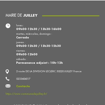
MAIRIE DE
JUILLEY
lunes :
09h00-12h30 / 13h30-16h00
martes, miércoles, domingo :
Cerrado
jueves :
09h00-12h30 / 13h30-15h30
viernes :
09h00-12h00
sábado :
Permanence adjoint : 10h-12h
2 route DE LA DIVISION LECLERC 50220 JUILLEY France
0233606517
Contacto
https://www.communedejuilley.fr/