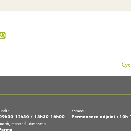
Cycl
lundi :
samedi :
09h00-12h30 / 13h30-16h00
Permanence adjoint : 10h-
mardi, mercredi, dimanche :
Fermé